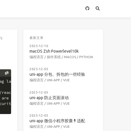
最新文章
)
2025-12-10
macOS Zsh Powerlevel10k
编程语言
/
操作系统
/
MACOS
/
PYTHON
2025-12-05
uni-app 分包、拆包的一些经验
编程语言
/
UNI-APP
/
VUE
ag latest and public access
/react-native-use-toast - You 
do
 not have permission to 
2025-12-03
uni-app 防止页面滚动
 are requesting
curity policy, or
编程语言
/
UNI-APP
/
VUE
2025-12-03
uni-app 微信小程序胶囊💊适配
编程语言
/
UNI-APP
/
VUE