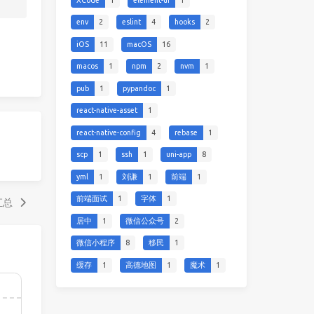
env
2
eslint
4
hooks
2
iOS
11
macOS
16
macos
1
npm
2
nvm
1
pub
1
pypandoc
1
react-native-asset
1
react-native-config
4
rebase
1
scp
1
ssh
1
uni-app
8
yml
1
刘谦
1
前端
1
前端面试
1
字体
1
题汇总
居中
1
微信公众号
2
微信小程序
8
移民
1
缓存
1
高德地图
1
魔术
1