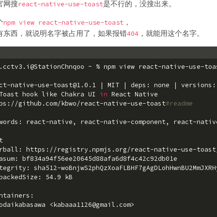
官网搜
是不行的，没搜出来。
react-native-use-toast
个
，
npm view react-native-use-toast
有东西，就说明名字被占用了，如果报错
，就能用这个名字。
404
.cctv3.i@StationChnqoo ~ % npm view react-native-use-toa
ct-native-use-toast@1.0.1 | MIT | deps: none | versions:
Toast hook like Chakra UI 
in
 React Native
ps://github.com/kbwo/react-native-use-toast
#readme
words: react-native, react-native-component, react-nativ
t
rball: https://registry.npmjs.org/react-native-use-toast
asum: bf834a94f56ee20645d88afa6d8f4c42c92db01e
tegrity: sha512-woBnjwS2phQzXoaFLBHF7gAgDLohHwnBU2MmJXRH
packedSize: 54.9 kB
ntainers:
odaikabasawa <kabaaa1126@gmail.com>