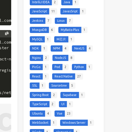
IntelliJ IDEA
2
Java
1
JavaScript
11
JavasSript
1
l.com>
Jenkins
7
Linux
7
MongoDB
6
MyBatis-Plus
1
MySQL
1
M芯片
1
l.com>
ster
NDK
1
NPM
4
NextJS
4
Nginx
2
NodeJS
8
act-native-use-toaster - Not found
PicGo
1
Pod
2
Python
1
registry.
React
1
React Native
27
SSL
1
Sourcetree
5
s/net.cctv3.i/.npm/_logs/2024-12-10T03_12_44_467Z-debug-
Spring Boot
2
Supabase
1
TypeScript
2
UI
1
Ubuntu
4
Vue
23
WebSocket
1
Windows Server
1
XCode
1
element-ui
1