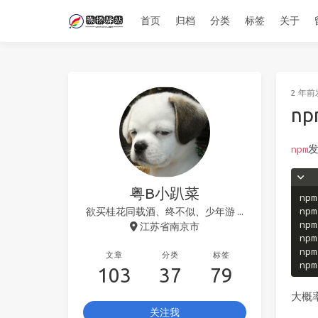
首页
归档
分类
标签
关于
2 年前
np
npm
粤B小趴菜
npm
npm
欲买桂花同载酒、终不似、少年游 ...
npm
江苏省南京市
npm
npm
文章
分类
标签
npm
103
37
79
大概
关注我