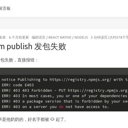
留言板
发表
6 个月前
更新
编程语言
/
REACT NATIVE
/
NODEJS
3 分钟读完 (大约378个字
m publish 发包失败
发包失败，直接报错：
 notice Publishing to https://registry.npmjs.org/ with t
 ERR! code E403
 ERR! 403 403 Forbidden - PUT https://registry.npmjs.org
 ERR! 403 In most cases, you or one of your dependencies
 ERR! 403 a package version that is forbidden by your se
 ERR! 403 on a server you 
do
 not have access to.
率是他奶奶的，好名字都被 🐶 起了。