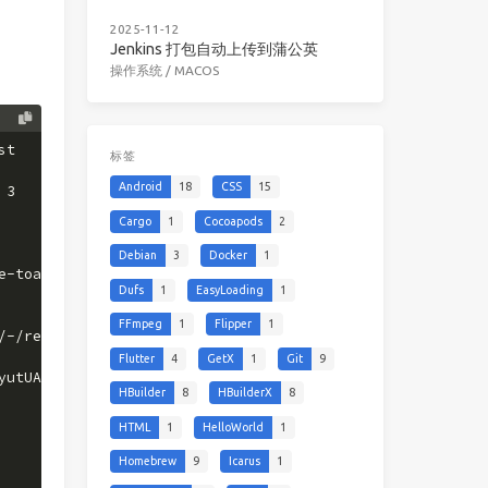
2025-11-12
Jenkins 打包自动上传到蒲公英
操作系统
/
MACOS
st
标签
Android
18
CSS
15
 3
Cargo
1
Cocoapods
2
Debian
3
Docker
1
e-toast, toast, toast-ios, alert, react-component, ios, 
Dufs
1
EasyLoading
1
FFmpeg
1
Flipper
1
/-/react-native-use-toast-1.0.1.tgz
Flutter
4
GetX
1
Git
9
yutUA4D2gIehVc6PeGcSe8GjN37VwGQp3z+e1bnBSsmbdw==
HBuilder
8
HBuilderX
8
HTML
1
HelloWorld
1
Homebrew
9
Icarus
1