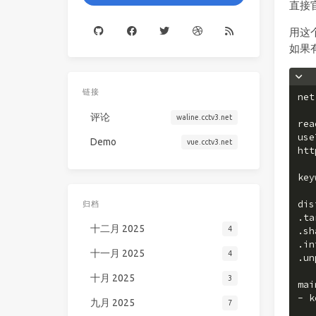
直接
用这
如果
链接
net
评论
waline.cctv3.net
rea
use
Demo
vue.cctv3.net
htt
key
dis
归档
.ta
十二月 2025
4
.sh
.in
十一月 2025
4
.un
十月 2025
3
mai
- k
九月 2025
7