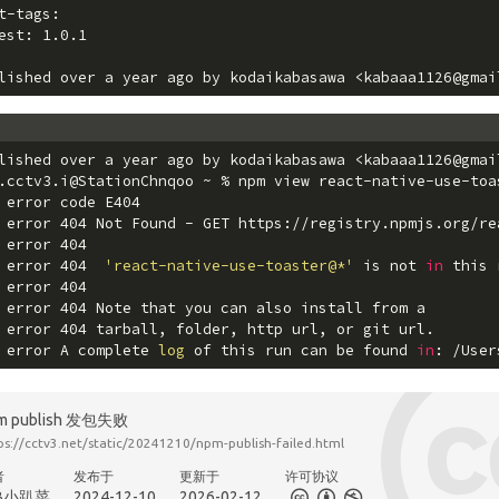
t-tags:
est: 1.0.1
lished over a year ago by kodaikabasawa <kabaaa1126@gmai
lished over a year ago by kodaikabasawa <kabaaa1126@gmai
.cctv3.i@StationChnqoo ~ % npm view react-native-use-toa
 error code E404
 error 404 Not Found - GET https://registry.npmjs.org/re
 error 404
 error 404  
'react-native-use-toaster@*'
 is not 
in
 this 
 error 404
 error 404 Note that you can also install from a
 error 404 tarball, folder, http url, or git url.
 error A complete 
log
 of this run can be found 
in
: /User
m publish 发包失败
ps://cctv3.net/static/20241210/npm-publish-failed.html
者
发布于
更新于
许可协议
B小趴菜
2024-12-10
2026-02-12