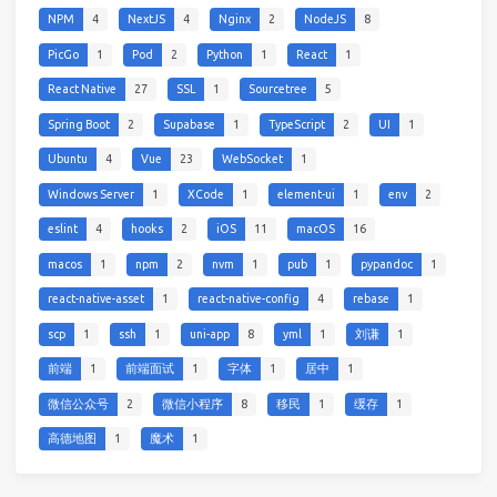
NPM
4
NextJS
4
Nginx
2
NodeJS
8
PicGo
1
Pod
2
Python
1
React
1
React Native
27
SSL
1
Sourcetree
5
Spring Boot
2
Supabase
1
TypeScript
2
UI
1
Ubuntu
4
Vue
23
WebSocket
1
Windows Server
1
XCode
1
element-ui
1
env
2
eslint
4
hooks
2
iOS
11
macOS
16
macos
1
npm
2
nvm
1
pub
1
pypandoc
1
react-native-asset
1
react-native-config
4
rebase
1
scp
1
ssh
1
uni-app
8
yml
1
刘谦
1
前端
1
前端面试
1
字体
1
居中
1
微信公众号
2
微信小程序
8
移民
1
缓存
1
高德地图
1
魔术
1