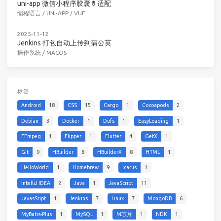
uni-app 微信小程序胶囊💊适配
编程语言
/
UNI-APP
/
VUE
2025-11-12
Jenkins 打包自动上传到蒲公英
操作系统
/
MACOS
标签
Android
18
CSS
15
Cargo
1
Cocoapods
2
Debian
3
Docker
1
Dufs
1
EasyLoading
1
FFmpeg
1
Flipper
1
Flutter
4
GetX
1
Git
9
HBuilder
8
HBuilderX
8
HTML
1
HelloWorld
1
Homebrew
9
Icarus
1
IntelliJ IDEA
2
Java
1
JavaScript
11
JavasSript
1
Jenkins
7
Linux
7
MongoDB
6
MyBatis-Plus
1
MySQL
1
M芯片
1
NDK
1