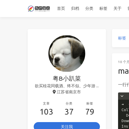
首页
归档
分类
标签
关于
标签
10 个
ma
粤B小趴菜
一行
欲买桂花同载酒、终不似、少年游 ...
江苏省南京市
文章
分类
标签
➜  
103
37
79
Col
  D
Dow
Ins
关注我