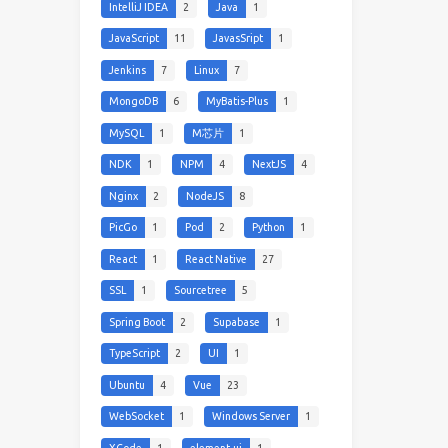
IntelliJ IDEA
2
Java
1
JavaScript
11
JavasSript
1
Jenkins
7
Linux
7
MongoDB
6
MyBatis-Plus
1
MySQL
1
M芯片
1
NDK
1
NPM
4
NextJS
4
Nginx
2
NodeJS
8
PicGo
1
Pod
2
Python
1
React
1
React Native
27
SSL
1
Sourcetree
5
Spring Boot
2
Supabase
1
TypeScript
2
UI
1
Ubuntu
4
Vue
23
WebSocket
1
Windows Server
1
XCode
1
element-ui
1