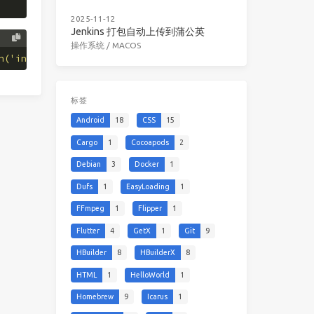
2025-11-12
Jenkins 打包自动上传到蒲公英
操作系统
/
MACOS
n('input.md').read(), 'docx', format='md', outputfile='o
标签
Android
18
CSS
15
Cargo
1
Cocoapods
2
Debian
3
Docker
1
Dufs
1
EasyLoading
1
FFmpeg
1
Flipper
1
Flutter
4
GetX
1
Git
9
HBuilder
8
HBuilderX
8
HTML
1
HelloWorld
1
Homebrew
9
Icarus
1