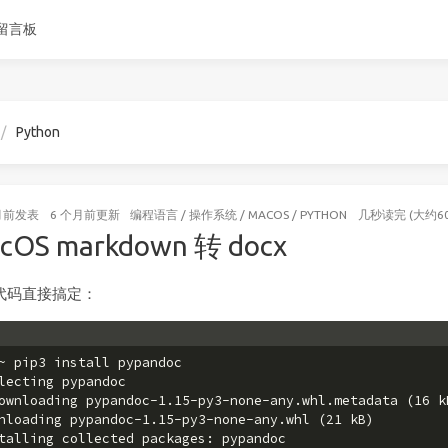
留言板
Python
月前
发表
6 个月前
更新
编程语言
/
操作系统
/
MACOS
/
PYTHON
几秒读完 (大约6
cOS markdown 转 docx
代码直接搞定：
~ pip3 install pypandoc
lecting pypandoc
ownloading pypandoc-1.15-py3-none-any.whl.metadata (16 k
nloading pypandoc-1.15-py3-none-any.whl (21 kB)
talling collected packages: pypandoc