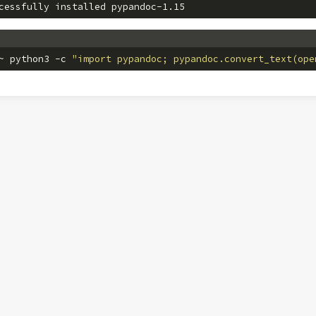
cessfully installed pypandoc-1.15
~ python3 -c 
"import pypandoc; pypandoc.convert_text(ope