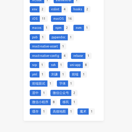
env
2
eslint
4
hooks
2
iOS
11
macOS
16
macos
1
npm
2
nvm
1
pub
1
pypandoc
1
react-native-asset
1
react-native-config
4
rebase
1
scp
1
ssh
1
uni-app
8
yml
1
刘谦
1
前端
1
前端面试
1
字体
1
居中
1
微信公众号
2
微信小程序
8
移民
1
缓存
1
高德地图
1
魔术
1